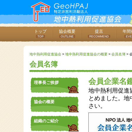
トップ
協会概要
提言
年間
TOP
OUTLINE
RECOMMEND
EVE
地中熱利用促進協会
>
地中熱利用促進協会の概要
>
会員名簿
>
会員名簿
会員企業名
理事長ご挨拶
地中熱利用促進
とめました。地
協会の概要
さい。
組織のご紹介