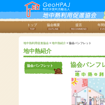
トップ
協会概要
提言
年間
TOP
OUTLINE
RECOMMEND
EVE
地中熱利用促進協会
>
地中熱紹介
>
協会パンフレット
地中熱紹介
協会パンフ
協会パンフレット