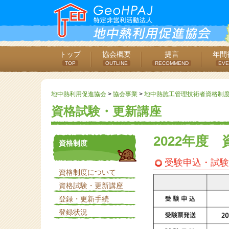
トップ
協会概要
提言
年間
TOP
OUTLINE
RECOMMEND
EVE
地中熱利用促進協会
>
協会事業
>
地中熱施工管理技術者資格制
資格試験・更新講座
2022年度
資格制度
受験申込・試験
資格制度について
資格試験・更新講座
登録・更新手続
登録状況