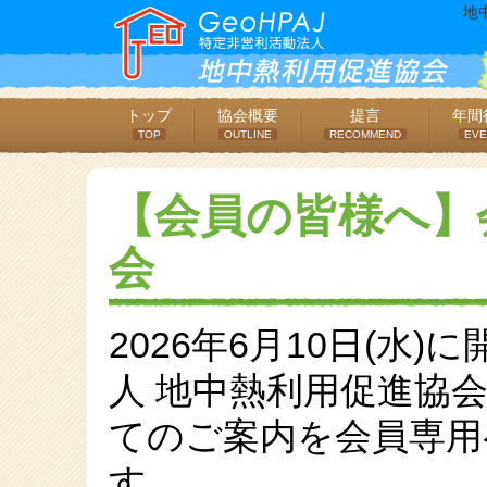
地
トップ
協会概要
提言
年間
TOP
OUTLINE
RECOMMEND
EVE
【会員の皆様へ】会
会
2026年6月10日(水
人 地中熱利用促進協会
てのご案内を会員専用
す。