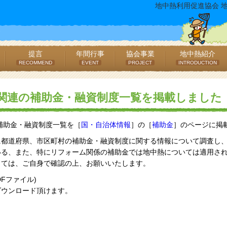
地中熱利用促進協会 
提言
年間行事
協会事業
地中熱紹介
RECOMMEND
EVENT
PROJECT
INTRODUCTION
中熱関連の補助金・融資制度一覧を掲載しました
の補助金・融資制度一覧を［
国・自治体情報
］の［
補助金
］のページに掲
に都道府県、市区町村の補助金・融資制度に関する情報について調査し
いる、また、特にリフォーム関係の補助金では地中熱については適用さ
っては、ご自身で確認の上、お願いいたします。
DFファイル)
ダウンロード頂けます。