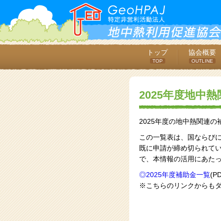
トップ
協会概要
TOP
OUTLINE
2025年度地
2025年度の地中熱関連
この一覧表は、国ならび
既に申請が締め切られて
で、本情報の活用にあた
◎2025年度補助金一覧
(P
※こちらのリンクからも