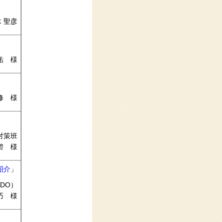
 聖彦
祐 様
修 様
対策班
碧 様
紹介
」
DO）
巧 様