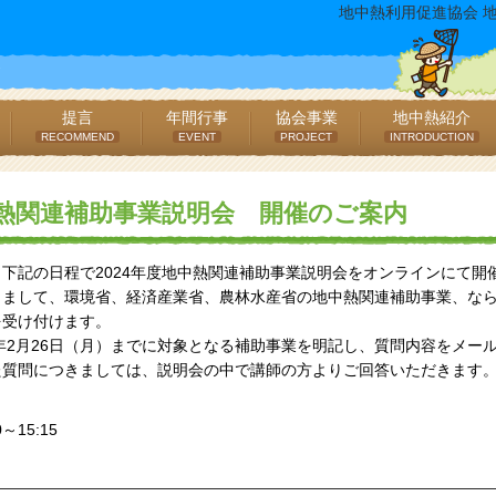
地中熱利用促進協会 
提言
年間行事
協会事業
地中熱紹介
RECOMMEND
EVENT
PROJECT
INTRODUCTION
中熱関連補助事業説明会 開催のご案内
下記の日程で2024年度地中熱関連補助事業説明会をオンラインにて開
りまして、環境省、経済産業省、農林水産省の地中熱関連補助事業、な
を受け付けます。
4年2月26日（月）までに対象となる補助事業を明記し、質問内容をメー
た質問につきましては、説明会の中で講師の方よりご回答いただきます
～15:15