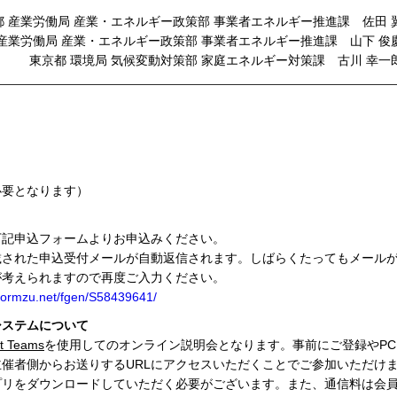
都 産業労働局 産業・エネルギー政策部 事業者エネルギー推進課 佐田 
 産業労働局 産業・エネルギー政策部 事業者エネルギー推進課 山下 俊
東京都 環境局 気候変動対策部 家庭エネルギー対策課 古川 幸一
必要となります）
下記申込フォームよりお申込みください。
載された申込受付メールが自動返信されます。しばらくたってもメール
が考えられますので再度ご入力ください。
.formzu.net/fgen/S58439641/
システムについて
ft Teams
を使用してのオンライン説明会となります。事前にご登録やP
催者側からお送りするURLにアクセスいただくことでご参加いただけ
プリをダウンロードしていただく必要がございます。また、通信料は会