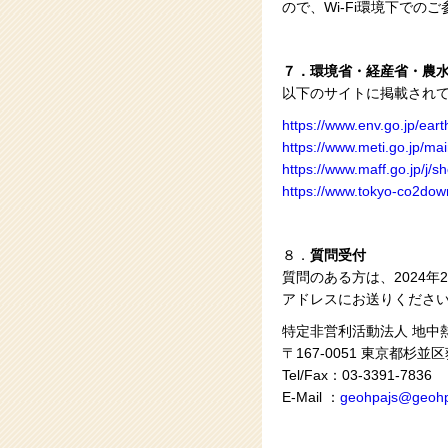
ので、Wi-Fi環境下での
７．環境省・経産省・農
以下のサイトに掲載され
https://www.env.go.jp/ea
https://www.meti.go.jp/ma
https://www.maff.go.jp/j/
https://www.tokyo-co2down.
８．
質問受付
質問のある方は、2024
アドレスにお送りくださ
特定非営利活動法人 地中
〒167-0051 東京都杉並区荻
Tel/Fax：03-3391-7836
E-Mail ：
geohpajs@geohp