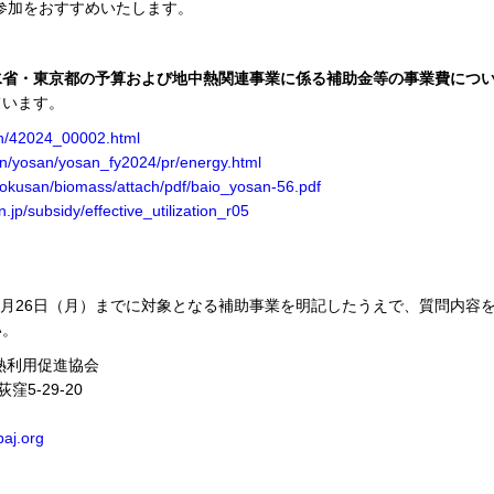
ご参加をおすすめいたします。
水省・東京都の予算および地中熱関連事業に係る補助金等の事業費につ
ています。
rth/42024_00002.html
in/yosan/yosan_fy2024/pr/energy.html
shokusan/biomass/attach/pdf/baio_yosan-56.pdf
jp/subsidy/effective_utilization_r05
年2月26日（月）までに対象となる補助事業を明記したうえで、質問内容
い。
熱利用促進協会
窪5-29-20
aj.org