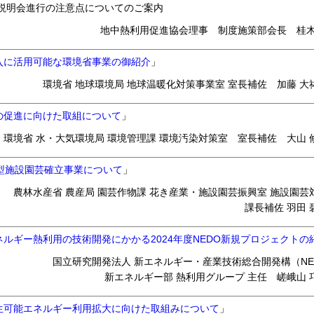
説明会進行の注意点についてのご案内
地中熱利用促進協会理事 制度施策部会長 桂木
入に活用可能な環境省事業の御紹介
」
環境省 地球環境局 地球温暖化対策事業室 室長補佐 加藤 大
の促進に向けた取組について
」
環境省 水・大気環境局 環境管理課 環境汚染対策室 室長補佐 大山 
応型施設園芸確立事業について
」
農林水産省 農産局 園芸作物課 花き産業・施設園芸振興室 施設園芸
課長補佐 羽田 
ルギー熱利用の技術開発にかかる2024年度NEDO新規プロジェクトの
国立研究開発法人 新エネルギー・産業技術総合開発構（NE
新エネルギー部 熱利用グループ 主任 嵯峨山 
生可能エネルギー利用拡大に向けた取組みについて
」