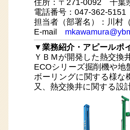
住所：〒271-0092 千葉
電話番号：047-362-5151
担当者（部署名）：川村
E-mail
mkawamura@ybm
▼業務紹介・アピールポ
ＹＢＭが開発した熱交換
ECOシリーズ掘削機や地
ボーリングに関する様な
又、熱交換井に関する設